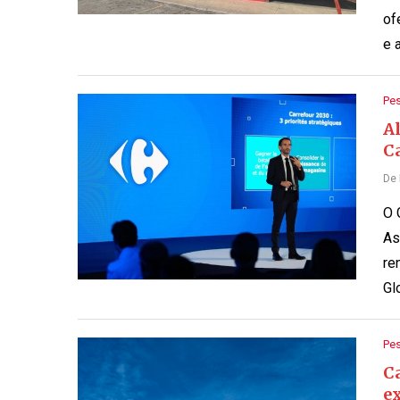
of
e 
Pe
A
C
De
O 
As
re
Gl
Pe
C
ex