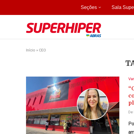
Seções
Sala Supe
Início
»
CEO
T
Var
“
c
p
De
Po
am