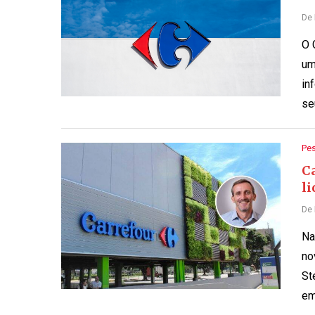
De
O 
um
in
se
Pe
C
l
De
Na
no
St
em