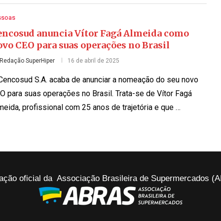
ssoas
encosud anuncia Vítor Fagá Almeida como
ovo CEO para suas operações no Brasil
Redação SuperHiper
16 de abril de 2025
Cencosud S.A. acaba de anunciar a nomeação do seu novo
O para suas operações no Brasil. Trata-se de Vítor Fagá
meida, profissional com 25 anos de trajetória e que …
ação oficial da Associação Brasileira de Supermercados 