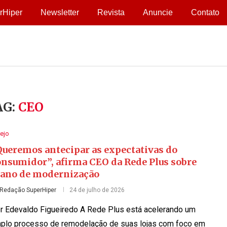
rHiper
Newsletter
Revista
Anuncie
Contato
AG:
CEO
ejo
Queremos antecipar as expectativas do
onsumidor”, afirma CEO da Rede Plus sobre
lano de modernização
Redação SuperHiper
24 de julho de 2026
r Edevaldo Figueiredo A Rede Plus está acelerando um
plo processo de remodelação de suas lojas com foco em