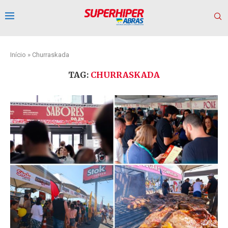
Início
»
Churraskada
TAG:
CHURRASKADA