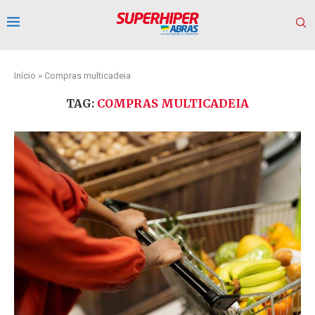
Início
»
Compras multicadeia
TAG:
COMPRAS MULTICADEIA