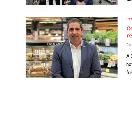
Pe
Ce
re
De
A 
no
fr