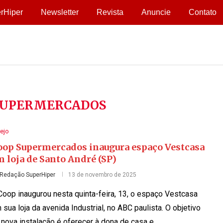
rHiper
Newsletter
Revista
Anuncie
Contato
SUPERMERCADOS
ejo
oop Supermercados inaugura espaço Vestcasa
 loja de Santo André (SP)
Redação SuperHiper
13 de novembro de 2025
Coop inaugurou nesta quinta-feira, 13, o espaço Vestcasa
 sua loja da avenida Industrial, no ABC paulista. O objetivo
 nova instalação é oferecer à dona de casa e …