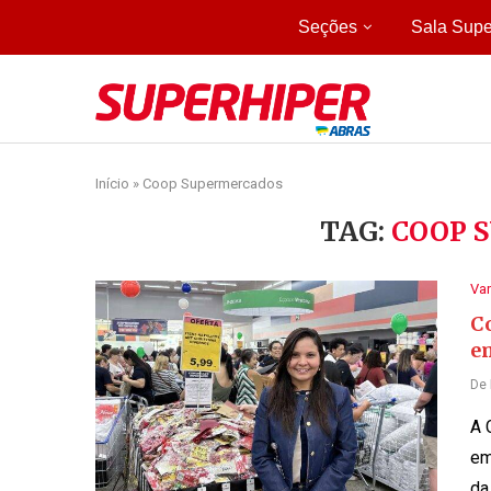
Seções
Sala Supe
Início
»
Coop Supermercados
TAG:
COOP 
Var
C
em
De
A 
em
da