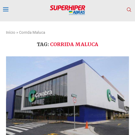
Início
»
Corrida Maluca
TAG:
CORRIDA MALUCA