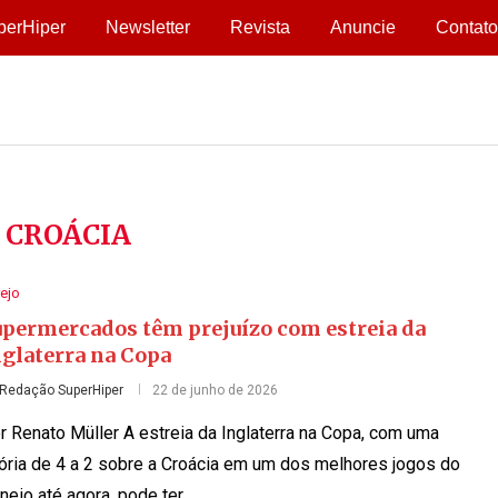
perHiper
Newsletter
Revista
Anuncie
Contato
:
CROÁCIA
ejo
upermercados têm prejuízo com estreia da
nglaterra na Copa
Redação SuperHiper
22 de junho de 2026
r Renato Müller A estreia da Inglaterra na Copa, com uma
tória de 4 a 2 sobre a Croácia em um dos melhores jogos do
rneio até agora, pode ter …