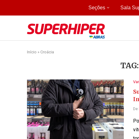
Seções
Sala Su
Início
»
Croácia
TAG
Var
S
I
De
Po
vi
to