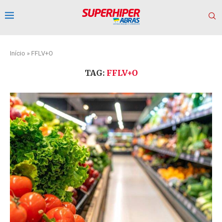
Início
»
FFLV+O
TAG:
FFLV+O