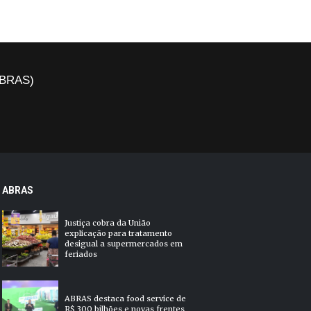
(ABRAS)
ABRAS
Justiça cobra da União
explicação para tratamento
desigual a supermercados em
feriados
ABRAS destaca food service de
R$ 300 bilhões e novas frentes