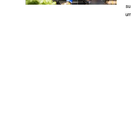
su
um