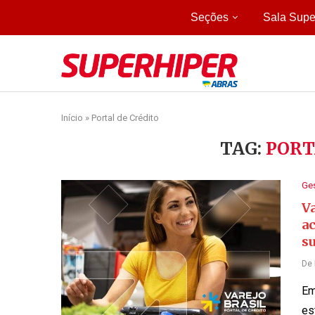
Seções
Sala Supe
Início
»
Portal de Crédito
TAG:
PORT
Ge
Va
ac
s
De
Em
es