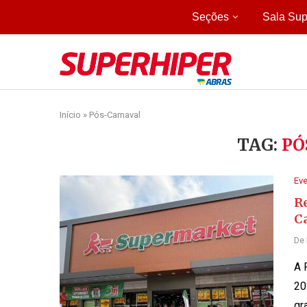
Seções
Sala Sup
Início
»
Pós-Carnaval
TAG:
PÓ
Ev
R
C
De
A 
20
gr