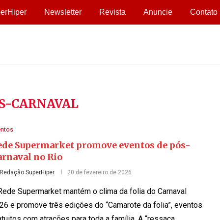
erHiper
Newsletter
Revista
Anuncie
Contato
S-CARNAVAL
entos
ede Supermarket promove eventos de pós-
arnaval no Rio
Redação SuperHiper
20 de fevereiro de 2026
Rede Supermarket mantém o clima da folia do Carnaval
26 e promove três edições do “Camarote da folia”, eventos
atuitos com atrações para toda a família. A “ressaca