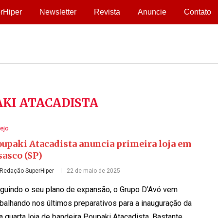
rHiper
Newsletter
Revista
Anuncie
Contato
KI ATACADISTA
ejo
oupaki Atacadista anuncia primeira loja em
sasco (SP)
Redação SuperHiper
22 de maio de 2025
guindo o seu plano de expansão, o Grupo D’Avó vem
abalhando nos últimos preparativos para a inauguração da
a quarta loja de bandeira Poupaki Atacadista. Bastante