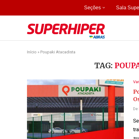
Seções
Sala Supe
Início
»
Poupaki Atacadista
TAG:
POUPA
Var
P
O
De
Se
tr
su