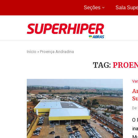
Seções
Sala Supe
Início
»
Proença Andradina
TAG:
PROE
Var
An
S
De
O 
in
Mu