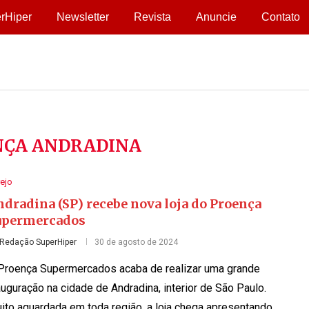
rHiper
Newsletter
Revista
Anuncie
Contato
NÇA ANDRADINA
ejo
dradina (SP) recebe nova loja do Proença
upermercados
Redação SuperHiper
30 de agosto de 2024
Proença Supermercados acaba de realizar uma grande
auguração na cidade de Andradina, interior de São Paulo.
ito aguardada em toda região, a loja chega apresentando