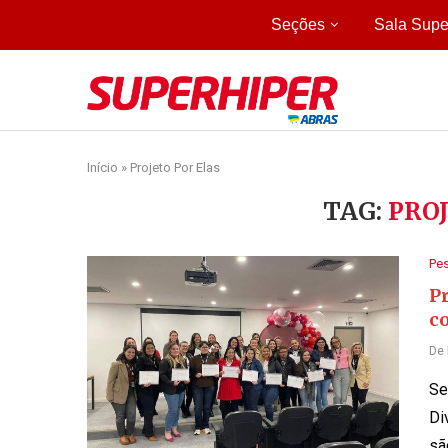
Seções
Sala Supe
Início
»
Projeto Por Elas
TAG:
PRO
Pe
Pr
co
De
Se
Di
sã