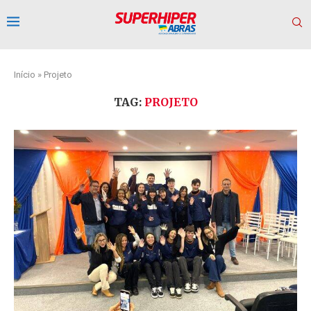
Início
»
Projeto
TAG:
PROJETO