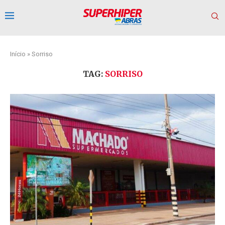
Início
»
Sorriso
TAG:
SORRISO