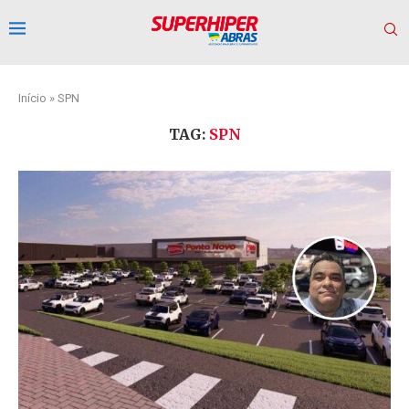
Início
»
SPN
TAG:
SPN