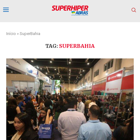
Início
»
SuperBahia
TAG:
SUPERBAHIA