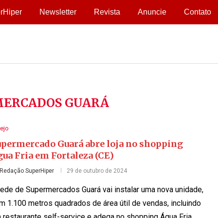
rHiper
Newsletter
Revista
Anuncie
Contato
MERCADOS GUARÁ
ejo
upermercado Guará abre loja no shopping
ua Fria em Fortaleza (CE)
Redação SuperHiper
29 de outubro de 2024
rede de Supermercados Guará vai instalar uma nova unidade,
m 1.100 metros quadrados de área útil de vendas, incluindo
 restaurante self-service e adega no shopping Água Fria,