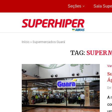
Seções
Sala Supe
Início
»
Supermercados Guará
TAG:
SUPER
Var
S
Ág
De
A 
co
um