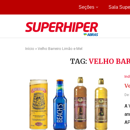
Seções
Sala Supe
Início
»
Velho Barreiro Limão e Mel
TAG:
VELHO BAR
Ind
V
De
A 
an
AP