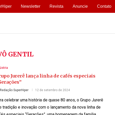
rHiper
Newsletter
Revista
Anuncie
Contato
VÔ GENTIL
ústria
upo Jurerê lança linha de cafés especiais
Gerações”
Redação SuperHiper
12 de setembro de 2024
ra celebrar uma história de quase 80 anos, o Grupo Jurerê
e tradição e inovação com o lançamento da nova linha de
fés especiais “Gerações”, uma homenagem da família