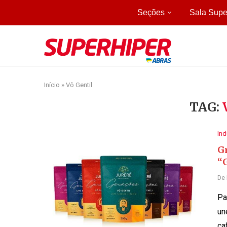
Seções
Sala Supe
Início
»
Vô Gentil
TAG:
Ind
Gr
“
De
Pa
un
ca