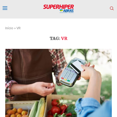
Início
»
VR
TAG:
VR