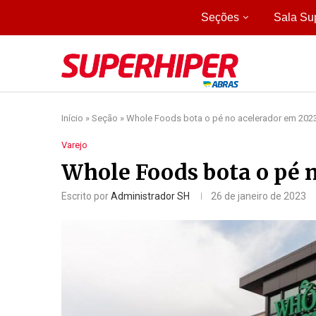
Seções
Sala Su
Início
»
Seção
»
Whole Foods bota o pé no acelerador em 202
Varejo
Whole Foods bota o pé 
Escrito por
Administrador SH
26 de janeiro de 2023