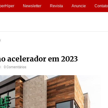
perHiper
Newsletter
Revista
Anuncie
Contato
3
no acelerador em 2023
0 Comentários