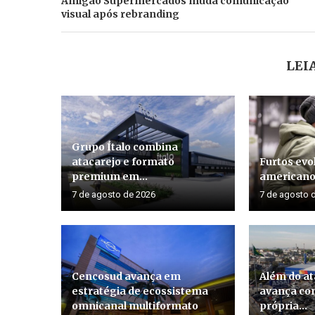
Amigão Supermercados muda comunicação
visual após rebranding
LEI
Grupo Ítalo combina
atacarejo e formato
Furtos evo
premium em...
american
7 de agosto de 2026
7 de agosto 
Cencosud avança em
Além do at
estratégia de ecossistema
avança co
omnicanal multiformato
própria...