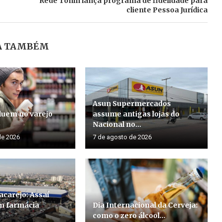
Rede Tonin lança programa de fidelidade para
cliente Pessoa Jurídica
A TAMBÉM
Asun Supermercados
luem no varejo
assume antigas lojas do
o
Nacional no...
de 2026
7 de agosto de 2026
acarejo: Assaí
m farmácia
Dia Internacional da Cerveja:
como o zero álcool...