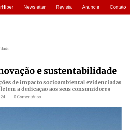
rHiper
Newsletter
Revista
Anuncie
Contato
lidade
inovação e sustentabilidade
ões de impacto socioambiental evidenciadas
letem a dedicação aos seus consumidores
024
0 Comentários