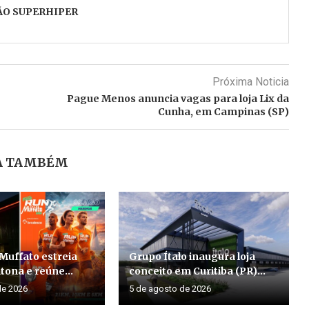
ÃO SUPERHIPER
Próxima Noticia
Pague Menos anuncia vagas para loja Lix da
Cunha, em Campinas (SP)
A TAMBÉM
Muffato estreia
Grupo Ítalo inaugura loja
ona e reúne...
conceito em Curitiba (PR)...
de 2026
5 de agosto de 2026