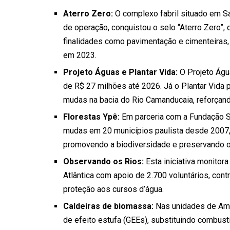
Aterro Zero:
O complexo fabril situado em Sa
de operação, conquistou o selo “Aterro Zero”,
finalidades como pavimentação e cimenteiras,
em 2023.
Projeto Águas e Plantar Vida:
O Projeto Água
de R$ 27 milhões até 2026. Já o Plantar Vida 
mudas na bacia do Rio Camanducaia, reforçando 
Florestas Ypê:
Em parceria com a Fundação SO
mudas em 20 municípios paulista desde 2007, 
promovendo a biodiversidade e preservando o
Observando os Rios:
Esta iniciativa monitor
Atlântica com apoio de 2.700 voluntários, cont
proteção aos cursos d’água.
Caldeiras de biomassa:
Nas unidades de Amp
de efeito estufa (GEEs), substituindo combustív