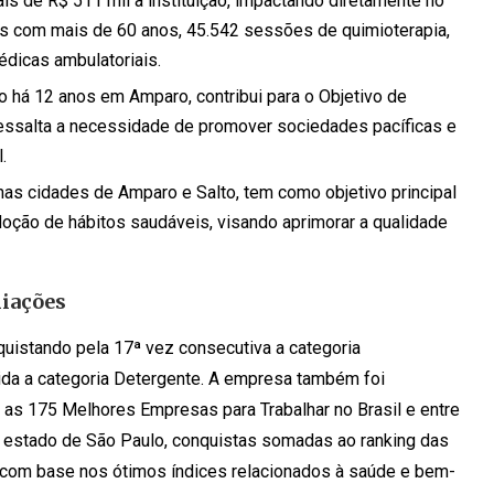
s de R$ 511 mil à instituição, impactando diretamente no
s com mais de 60 anos, 45.542 sessões de quimioterapia,
dicas ambulatoriais.
o há 12 anos em Amparo, contribui para o Objetivo de
essalta a necessidade de promover sociedades pacíficas e
.
nas cidades de Amparo e Salto, tem como objetivo principal
adoção de hábitos saudáveis, visando aprimorar a qualidade
iações
quistando pela 17ª vez consecutiva a categoria
da a categoria Detergente. A empresa também foi
 as 175 Melhores Empresas para Trabalhar no Brasil e entre
 estado de São Paulo, conquistas somadas ao ranking das
com base nos ótimos índices relacionados à saúde e bem-