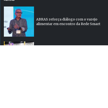
ABRAS reforça diálogo com o varejo
alimentar em encontro da Rede Smart
Justiça cobra da União explicação para
tratamento desigual a supermercados
em feriados
ABRAS destaca food service de R$ 300
bilhões e novas frentes de...