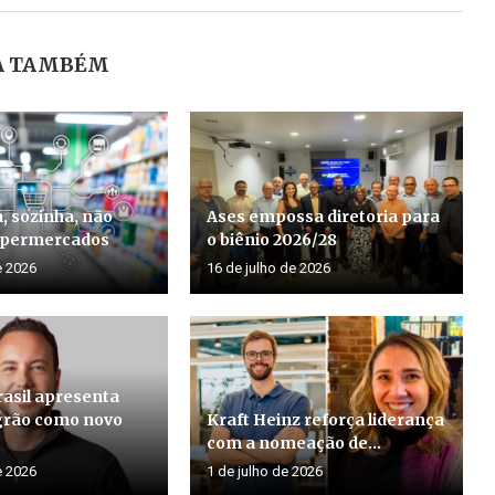
A TAMBÉM
, sozinha, não
Ases empossa diretoria para
supermercados
o biênio 2026/28
e 2026
16 de julho de 2026
rasil apresenta
grão como novo
Kraft Heinz reforça liderança
com a nomeação de...
e 2026
1 de julho de 2026