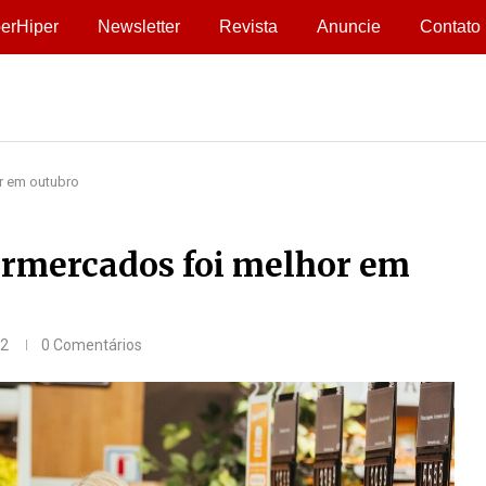
erHiper
Newsletter
Revista
Anuncie
Contato
r em outubro
ermercados foi melhor em
22
0 Comentários