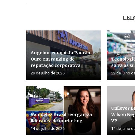
LEI
Angeloni conquista Padrão-
Ouro em ranking de
Tecnologia
reputação corporativa
salva os 
29 de julho de 2026
22 de julho d
Unilever B
Mondelēz Brasil reorganiza
Wilson Ne
liderança de marketing
VP...
14 de julho de 2026
14 de julho d