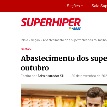
Seções
Sala Sup
Início
»
Seção
»
Abastecimento dos supermercados foi melho
Gestão
Abastecimento dos sup
outubro
Escrito por
Administrador SH
30 de novembro de 20