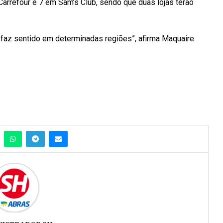
arrefour e 7 em Sam’s Club, sendo que duas lojas terão
faz sentido em determinadas regiões”, afirma Maquaire.