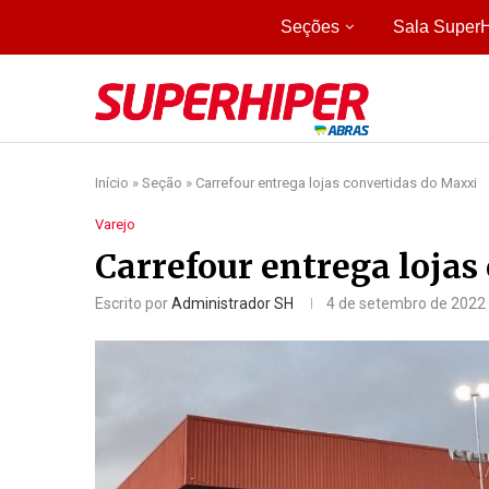
Seções
Sala SuperH
Início
»
Seção
»
Carrefour entrega lojas convertidas do Maxxi
Varejo
Carrefour entrega lojas
Escrito por
Administrador SH
4 de setembro de 2022