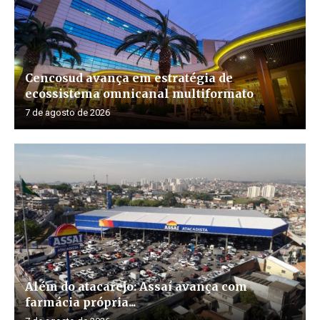
Cencosud avança em estratégia de
ecossistema omnicanal multiformato
7 de agosto de 2026
Além do atacarejo: Assaí avança com
farmácia própria...