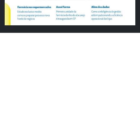
ABRAS
ABRAS reforça diálogo com o varejo
alimentar em encontro da Rede Smart
Justiça cobra da União explicação para
tratamento desigual a supermercados
em feriados