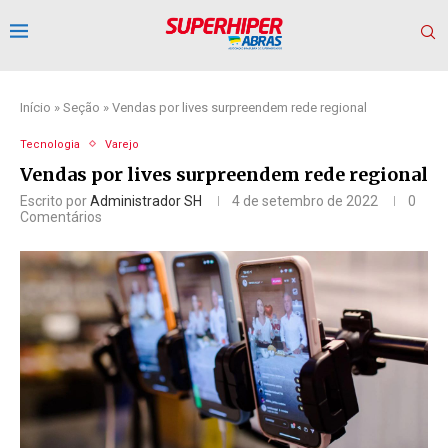
Início
»
Seção
»
Vendas por lives surpreendem rede regional
Tecnologia
Varejo
Vendas por lives surpreendem rede regional
Escrito por
Administrador SH
4 de setembro de 2022
0
Comentários