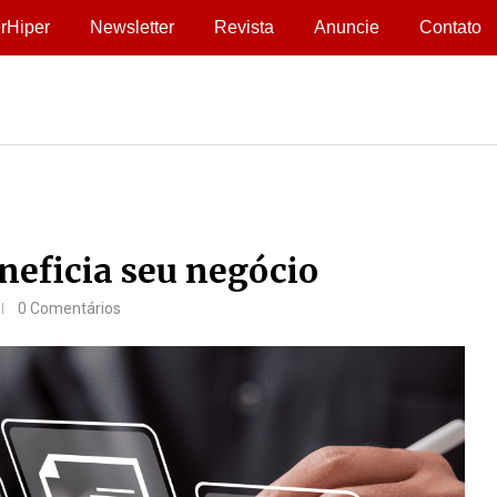
rHiper
Newsletter
Revista
Anuncie
Contato
neficia seu negócio
0 Comentários