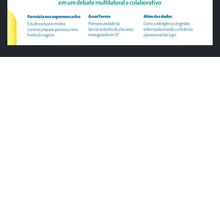
ABRAS
ABRAS reforça diálogo com o varejo
alimentar em encontro da Rede Smart
Justiça cobra da União explicação para
tratamento desigual a supermercados
em feriados