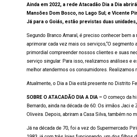
Ainda em 2022, a rede Atacadão Dia a Dia abrirá
Mansões Dom Bosco, no Lago Sul; e Vicente Pire
Já para o Goiás, estão previstas duas unidades,
Segundo Branco Amaral, é preciso conhecer bem a re
aprimorar cada vez mais os serviços,“O segmento a
primordial compreender nossos clientes e suas ne
serviço singular. Para isso, realizamos análises e
melhor atendermos os consumidores. Realizamos no
Atualmente, o Dia a Dia está presente no Distrito Fe
SOBRE O ATACADÃO DIA A DIA –
O começo da his
Bernardo, ainda na década de 60. Os irmãos Jaci e 
Oliveira. Depois, abriram a Casa Silva, também no m
Já na década de 70, foi a vez do Supermercado Pirin
1983, já com três lojas funcionando, um dos filhos 