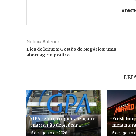
ADMI
Noticia Anterior
Dica de leitura: Gestão de Negócios: uma
abordagem prática
LEI
GPA reforça regionalização e
Fresh Run 
marca Pão de Açúcar...
meia marat
5 de agosto de 2026
5 de agosto 