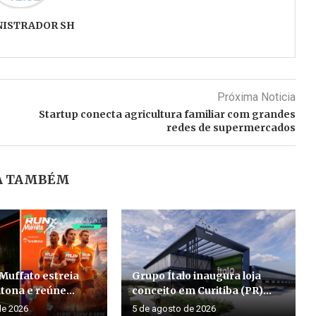
NISTRADOR SH
Próxima Noticia
Startup conecta agricultura familiar com grandes
redes de supermercados
A TAMBÉM
Muffato estreia
Grupo Ítalo inaugura loja
ona e reúne...
conceito em Curitiba (PR)...
de 2026
5 de agosto de 2026