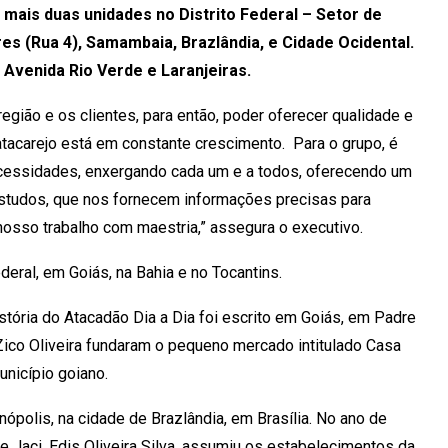
 mais duas unidades no Distrito Federal – Setor de
s (Rua 4), Samambaia, Brazlândia, e Cidade Ocidental.
 Avenida Rio Verde e Laranjeiras.
gião e os clientes, para então, poder oferecer qualidade e
tacarejo está em constante crescimento. Para o grupo, é
cessidades, enxergando cada um e a todos, oferecendo um
 estudos, que nos fornecem informações precisas para
sso trabalho com maestria,” assegura o executivo.
deral, em Goiás, na Bahia e no Tocantins.
tória do Atacadão Dia a Dia foi escrito em Goiás, em Padre
Zico Oliveira fundaram o pequeno mercado intitulado Casa
unicípio goiano.
ópolis, na cidade de Brazlândia, em Brasília. No ano de
de Jaci, Edis Oliveira Silva, assumiu os estabelecimentos da