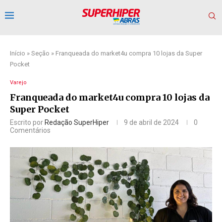
Início
»
Seção
»
Franqueada do market4u compra 10 lojas da Super
Pocket
Varejo
Franqueada do market4u compra 10 lojas da
Super Pocket
Escrito por
Redação SuperHiper
9 de abril de 2024
0
Comentários