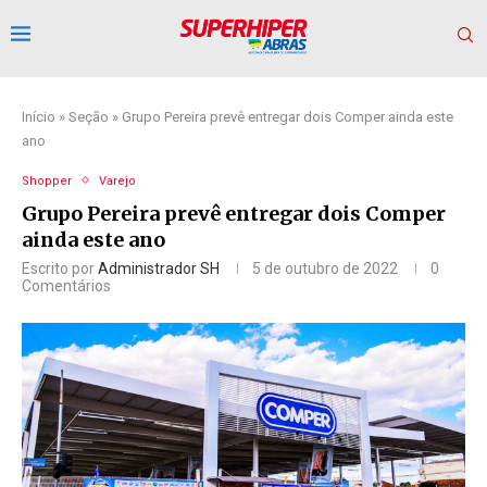
Início
»
Seção
»
Grupo Pereira prevê entregar dois Comper ainda este
ano
Shopper
Varejo
Grupo Pereira prevê entregar dois Comper
ainda este ano
Escrito por
Administrador SH
5 de outubro de 2022
0
Comentários