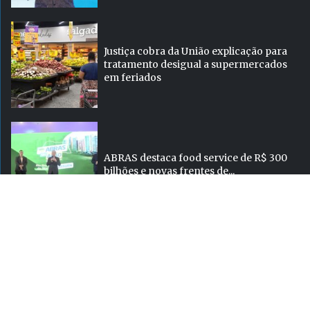
Justiça cobra da União explicação para
tratamento desigual a supermercados
em feriados
ABRAS destaca food service de R$ 300
bilhões e novas frentes de...
Super
atualizada.
Hiper
Conectada
Siga-no