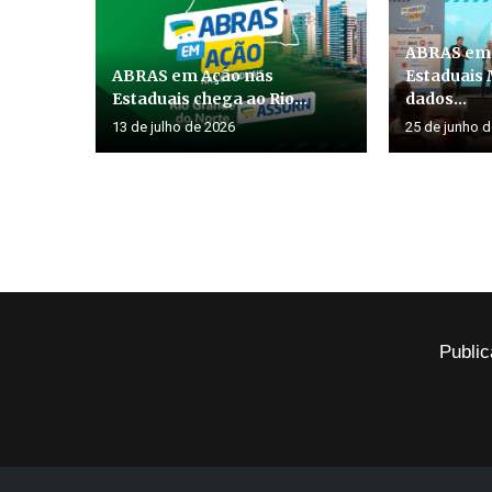
ABRAS em 
ABRAS em Ação nas
Estaduais 
Estaduais chega ao Rio...
dados...
13 de julho de 2026
25 de junho 
Public