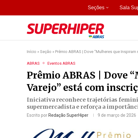
Seções
Sala Su
Início
»
Seção
»
Prêmio ABRAS | Dove “Mulheres que Inspiram n
ABRAS
Eventos ABRAS
Prêmio ABRAS | Dove “
Varejo” está com inscri
Iniciativa reconhece trajetórias femi
supermercadista e reforça a importânci
Escrito por
Redação SuperHiper
9 de março de 2026