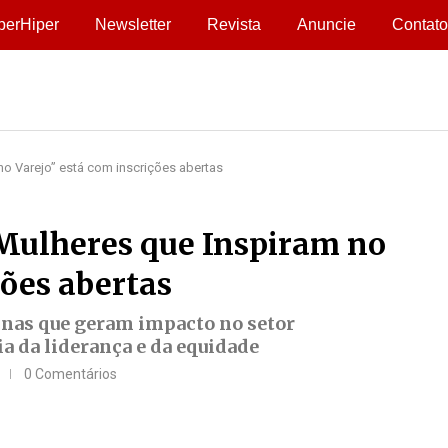
perHiper
Newsletter
Revista
Anuncie
Contato
o Varejo” está com inscrições abertas
Mulheres que Inspiram no
ções abertas
ninas que geram impacto no setor
a da liderança e da equidade
0 Comentários