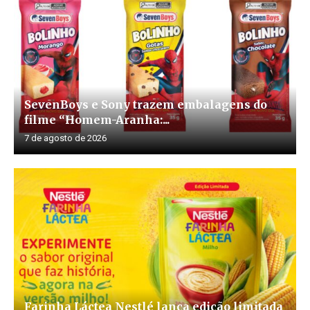
SevenBoys e Sony trazem embalagens do
filme “Homem-Aranha:...
7 de agosto de 2026
Farinha Láctea Nestlé lança edição limitada