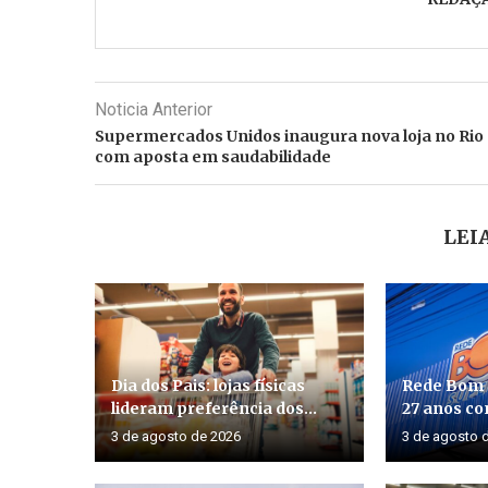
Noticia Anterior
Supermercados Unidos inaugura nova loja no Rio
com aposta em saudabilidade
LEI
Dia dos Pais: lojas físicas
Rede Bom
lideram preferência dos...
27 anos co
3 de agosto de 2026
3 de agosto 