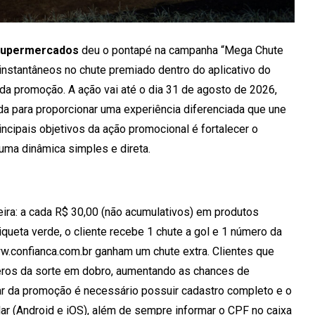
Supermercados
deu o pontapé na campanha “Mega Chute
 instantâneos no chute premiado dentro do aplicativo do
da promoção. A ação vai até o dia 31 de agosto de 2026,
da para proporcionar uma experiência diferenciada que une
incipais objetivos da ação promocional é fortalecer o
ma dinâmica simples e direta.
ra: a cada R$ 30,00 (não acumulativos) em produtos
iqueta verde, o cliente recebe 1 chute a gol e 1 número da
ww.confianca.com.br ganham um chute extra. Clientes que
ros da sorte em dobro, aumentando as chances de
par da promoção é necessário possuir cadastro completo e o
ular (Android e iOS), além de sempre informar o CPF no caixa