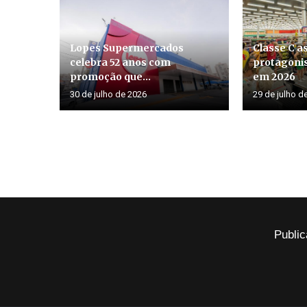
Lopes Supermercados
Classe C 
celebra 52 anos com
protagoni
promoção que...
em 2026
30 de julho de 2026
29 de julho d
Public