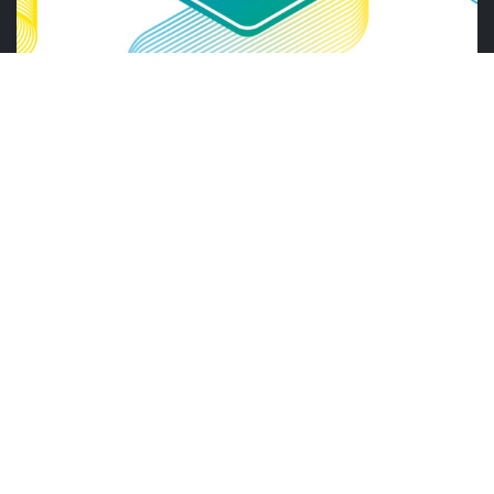
ABRAS
ABRAS reforça diálogo com o varejo
alimentar em encontro da Rede Smart