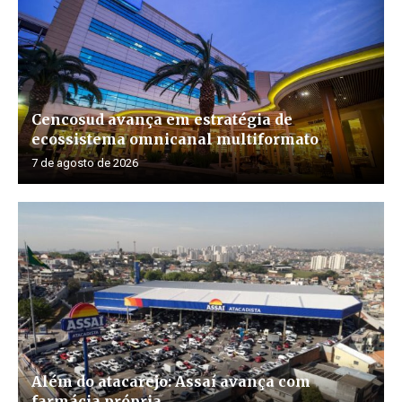
Cencosud avança em estratégia de
ecossistema omnicanal multiformato
7 de agosto de 2026
Além do atacarejo: Assaí avança com
farmácia própria...