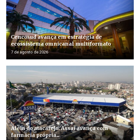
Cencosud avança em estratégia de
ecossistema omnicanal multiformato
7 de agosto de 2026
Além do atacarejo: Assaí avança com
farmácia própria...