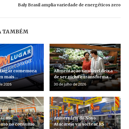
Baly Brasil amplia variedade de energéticos zero
A TAMBÉM
 Lugar comemora
Alimentação saudável deixa
m mais...
de ser nicho e transforma...
de 2026
30 de julho de 2026
assume
Aniversário do Novo
smo no consumo
Atacarejo vai sortear R$