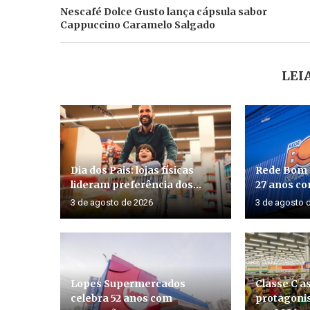
Nescafé Dolce Gusto lança cápsula sabor
Cappuccino Caramelo Salgado
LEI
Dia dos Pais: lojas físicas
Rede Bom
lideram preferência dos...
27 anos co
3 de agosto de 2026
3 de agosto 
Lopes Supermercados
Classe C 
celebra 52 anos com
protagoni