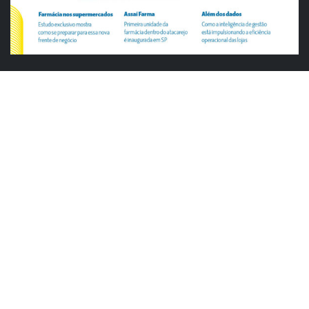
ABRAS
ABRAS reforça diálogo com o varejo
alimentar em encontro da Rede Smart
Justiça cobra da União explicação para
tratamento desigual a supermercados
em feriados