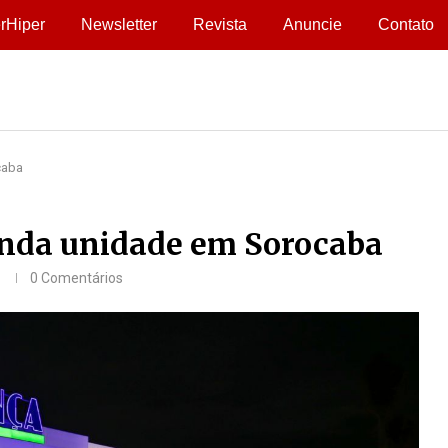
rHiper
Newsletter
Revista
Anuncie
Contato
caba
unda unidade em Sorocaba
0 Comentários