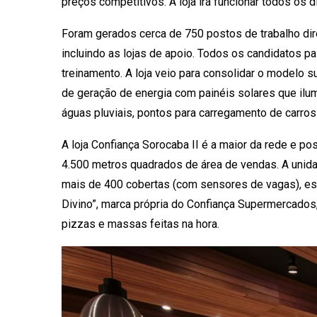
preços competitivos. A loja irá funcionar todos os d
Foram gerados cerca de 750 postos de trabalho dire
incluindo as lojas de apoio. Todos os candidatos 
treinamento. A loja veio para consolidar o modelo
de geração de energia com painéis solares que ilumi
águas pluviais, pontos para carregamento de carros 
A loja Confiança Sorocaba II é a maior da rede e p
4.500 metros quadrados de área de vendas. A unid
mais de 400 cobertas (com sensores de vagas), esp
Divino”, marca própria do Confiança Supermercados
pizzas e massas feitas na hora.