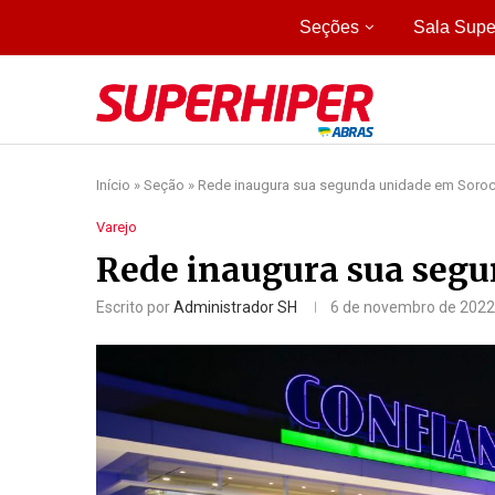
Seções
Sala Supe
Início
»
Seção
»
Rede inaugura sua segunda unidade em Soro
Varejo
Rede inaugura sua seg
Escrito por
Administrador SH
6 de novembro de 2022