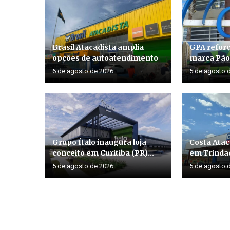
Brasil Atacadista amplia
GPA reforç
opções de autoatendimento
marca Pão 
6 de agosto de 2026
5 de agosto 
Grupo Ítalo inaugura loja
Costa Atac
conceito em Curitiba (PR)...
em Trinda
5 de agosto de 2026
5 de agosto 