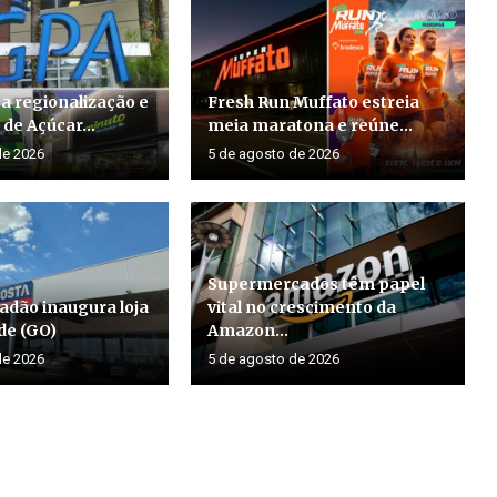
a regionalização e
Fresh Run Muffato estreia
de Açúcar...
meia maratona e reúne...
de 2026
5 de agosto de 2026
Supermercados têm papel
adão inaugura loja
vital no crescimento da
de (GO)
Amazon...
de 2026
5 de agosto de 2026