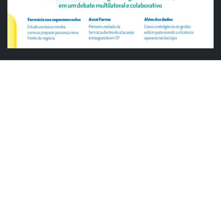
ABRAS
ABRAS reforça diálogo com o varejo
alimentar em encontro da Rede Smart
Justiça cobra da União explicação para
tratamento desigual a supermercados
em feriados