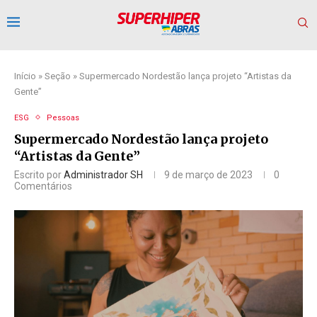
Início
»
Seção
»
Supermercado Nordestão lança projeto “Artistas da
Gente”
ESG
Pessoas
Supermercado Nordestão lança projeto
“Artistas da Gente”
Escrito por
Administrador SH
9 de março de 2023
0
Comentários