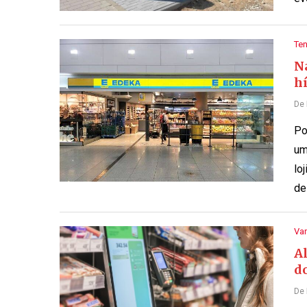
Te
N
h
De
Po
um
lo
de
Var
A
d
De