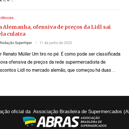
ndências
 Alemanha, ofensiva de preços da Lidl sai
la culatra
Redação SuperHiper
11 de junho de 2025
r Renato Müller Um tiro no pé. É como pode ser classificada
nova ofensiva de preços da rede supermercadista de
scontos Lidl no mercado alemão, que começou há duas …
ação oficial da Associação Brasileira de Supermercados 