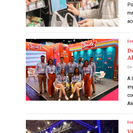
Po
ma
ac
Ev
Do
A
De
A 
im
co
Al
Ev
Vi