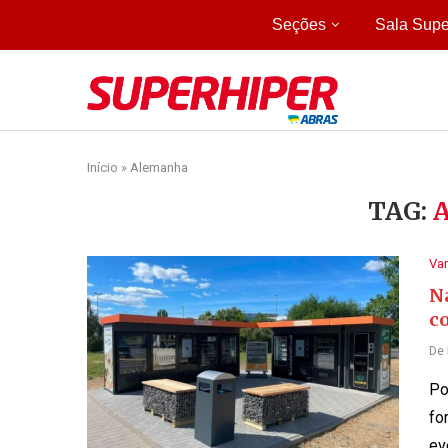
Seções
Sala Supe
Início
»
Alemanha
TAG:
Var
N
c
De
Po
fo
ev