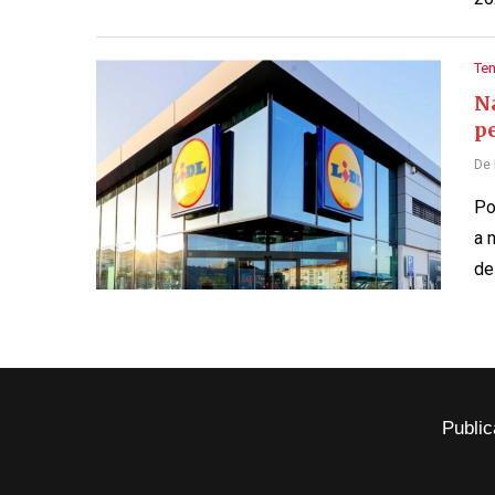
Te
Na
pe
De
Po
a 
de
Public