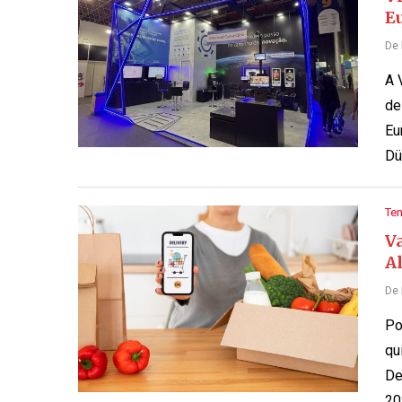
E
De
A 
de
Eu
Dü
Te
Va
A
De
Po
qu
De
20