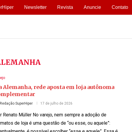
rHiper
Newsletter
Revista
Anuncie
Contato
ALEMANHA
ejo
a Alemanha, rede aposta em loja autônoma
omplementar
Redação SuperHiper
17 de julho de 2026
r Renato Müller No varejo, nem sempre a adoção de
rmatos de loja é uma questão de “ou esse, ou aquele”:
entualmente, é possível escolher “esse e aquele”. Essa é …