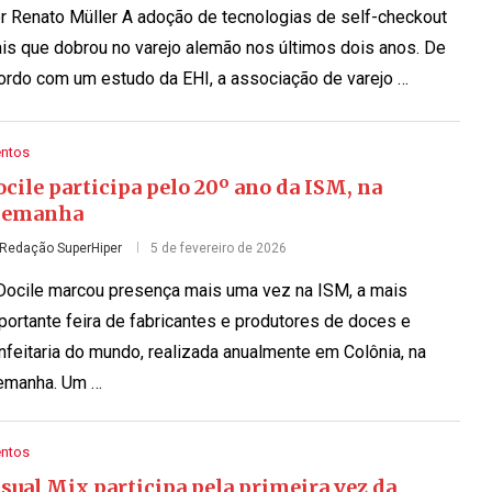
r Renato Müller A adoção de tecnologias de self-checkout
is que dobrou no varejo alemão nos últimos dois anos. De
ordo com um estudo da EHI, a associação de varejo …
entos
cile participa pelo 20º ano da ISM, na
lemanha
Redação SuperHiper
5 de fevereiro de 2026
Docile marcou presença mais uma vez na ISM, a mais
portante feira de fabricantes e produtores de doces e
nfeitaria do mundo, realizada anualmente em Colônia, na
emanha. Um …
entos
sual Mix participa pela primeira vez da