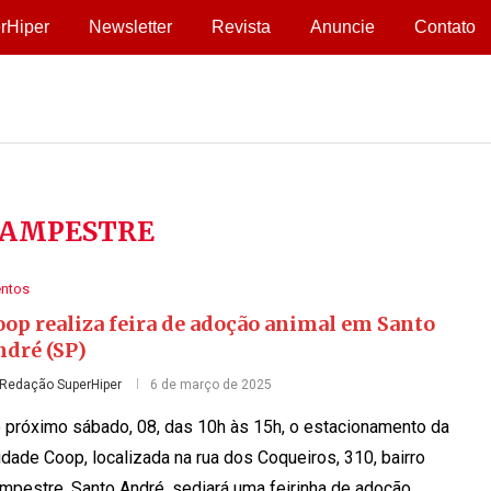
rHiper
Newsletter
Revista
Anuncie
Contato
AMPESTRE
entos
op realiza feira de adoção animal em Santo
ndré (SP)
Redação SuperHiper
6 de março de 2025
 próximo sábado, 08, das 10h às 15h, o estacionamento da
idade Coop, localizada na rua dos Coqueiros, 310, bairro
mpestre, Santo André, sediará uma feirinha de adoção