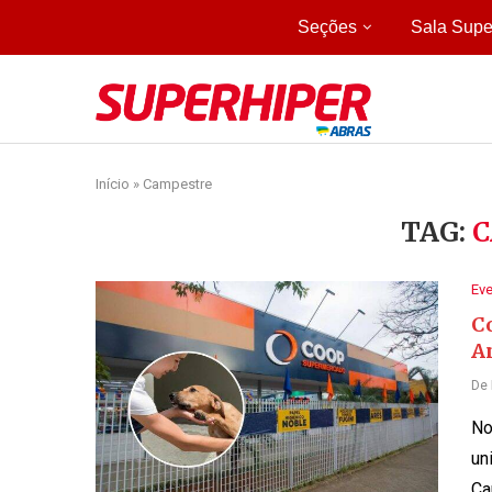
Seções
Sala Supe
Início
»
Campestre
TAG:
C
Ev
Co
A
De
No
un
Ca