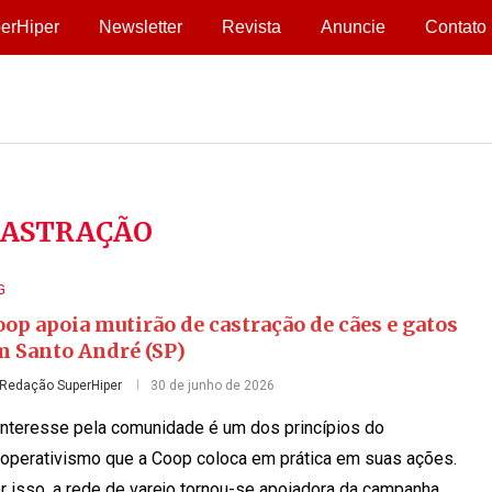
erHiper
Newsletter
Revista
Anuncie
Contato
CASTRAÇÃO
G
op apoia mutirão de castração de cães e gatos
m Santo André (SP)
Redação SuperHiper
30 de junho de 2026
interesse pela comunidade é um dos princípios do
operativismo que a Coop coloca em prática em suas ações.
r isso, a rede de varejo tornou-se apoiadora da campanha