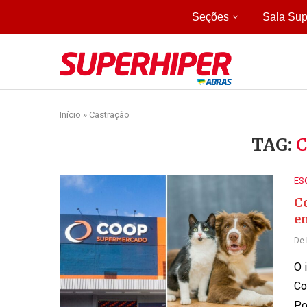
Seções
Sala Sup
Início
»
Castração
TAG:
ES
Co
e
De
O 
Co
Po