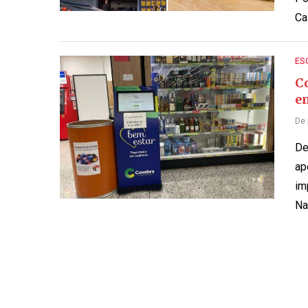
Ca
ES
C
e
De
De
ap
im
Na