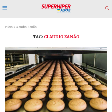
Início
»
Claudio Zanão
TAG:
CLAUDIO ZANÃO