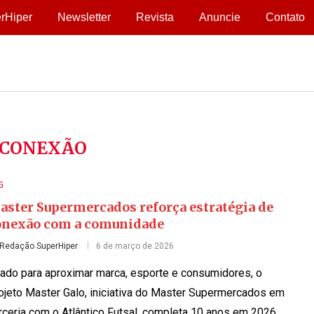
rHiper
Newsletter
Revista
Anuncie
Contato
CONEXÃO
G
aster Supermercados reforça estratégia de
onexão com a comunidade
Redação SuperHiper
6 de março de 2026
iado para aproximar marca, esporte e consumidores, o
ojeto Master Galo, iniciativa do Master Supermercados em
rceria com o Atlântico Futsal, completa 10 anos em 2026