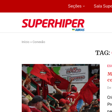
Seções
Sala Supe
Início
»
Conexão
TAG:
ES
M
c
De
Cr
Pr
pa