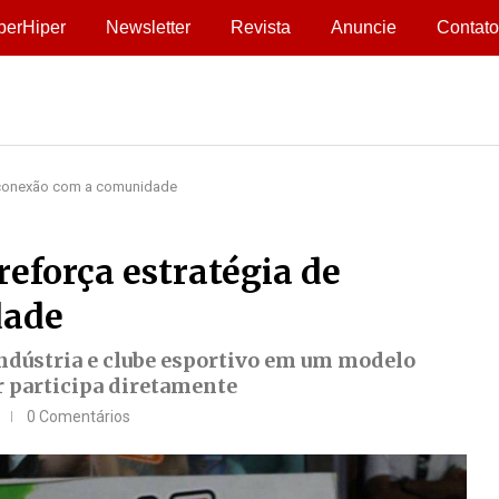
perHiper
Newsletter
Revista
Anuncie
Contato
 conexão com a comunidade
eforça estratégia de
dade
indústria e clube esportivo em um modelo
or participa diretamente
0 Comentários