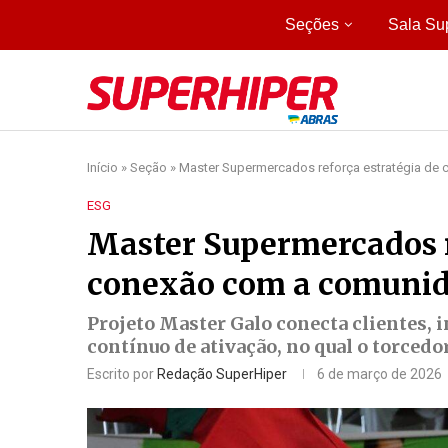
Seções
Sala Su
Início
»
Seção
»
Master Supermercados reforça estratégia de
ESG
Master Supermercados r
conexão com a comuni
Projeto Master Galo conecta clientes, 
contínuo de ativação, no qual o torced
Escrito por
Redação SuperHiper
6 de março de 2026