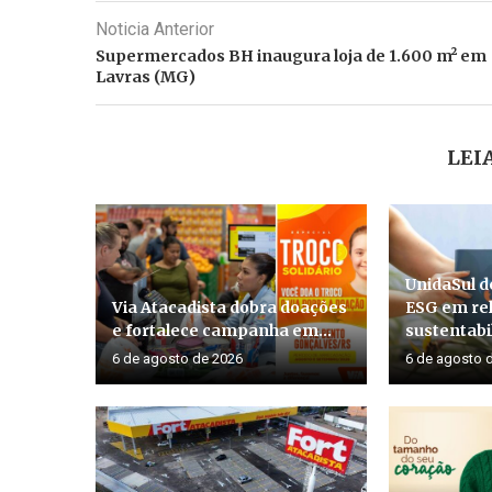
Noticia Anterior
Supermercados BH inaugura loja de 1.600 m² em
Lavras (MG)
LEI
UnidaSul d
Via Atacadista dobra doações
ESG em rel
e fortalece campanha em...
sustentabil
6 de agosto de 2026
6 de agosto 