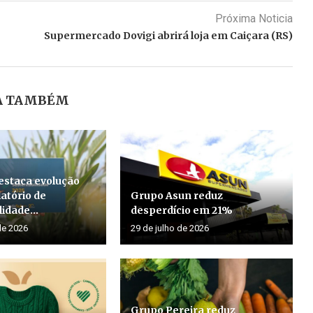
Próxima Noticia
Supermercado Dovigi abrirá loja em Caiçara (RS)
A TAMBÉM
estaca evolução
atório de
Grupo Asun reduz
idade...
desperdício em 21%
de 2026
29 de julho de 2026
Grupo Pereira reduz