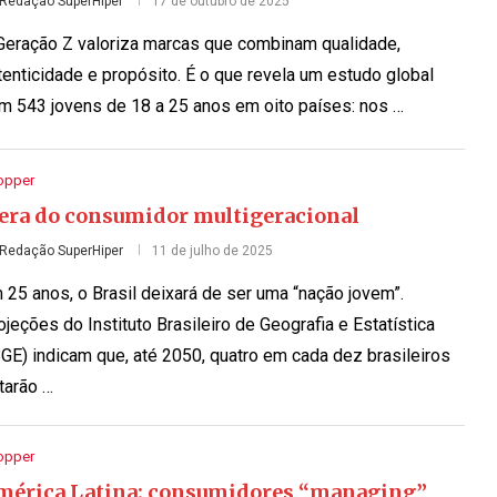
Redação SuperHiper
17 de outubro de 2025
Geração Z valoriza marcas que combinam qualidade,
tenticidade e propósito. É o que revela um estudo global
m 543 jovens de 18 a 25 anos em oito países: nos …
opper
 era do consumidor multigeracional
Redação SuperHiper
11 de julho de 2025
 25 anos, o Brasil deixará de ser uma “nação jovem”.
ojeções do Instituto Brasileiro de Geografia e Estatística
BGE) indicam que, até 2050, quatro em cada dez brasileiros
tarão …
opper
mérica Latina: consumidores “managing”