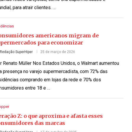
ndial, para atrair clientes. …
ndências
onsumidores americanos migram de
upermercados para economizar
Redação SuperHiper
25 de março de 2026
r Renato Müller Nos Estados Unidos, o Walmart aumentou
a presença no varejo supermercadista, com 72% das
sidências comprando em lojas da rede e 70% dos
nsumidores entre 18 e …
opper
ração Z: o que aproxima e afasta esses
onsumidores das marcas