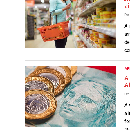
a
De
A 
ar
de
co
AB
A 
A
De
A 
a 
fo
19