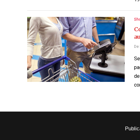
Sh
C
a
De
Se
pa
de
co
Public