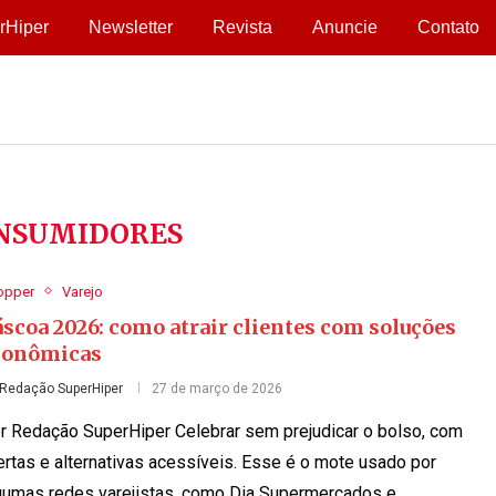
rHiper
Newsletter
Revista
Anuncie
Contato
NSUMIDORES
opper
Varejo
scoa 2026: como atrair clientes com soluções
conômicas
Redação SuperHiper
27 de março de 2026
r Redação SuperHiper Celebrar sem prejudicar o bolso, com
ertas e alternativas acessíveis. Esse é o mote usado por
gumas redes varejistas, como Dia Supermercados e