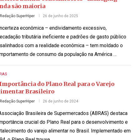
inda são maioria
Redação SuperHiper
26 de junho de 2025
incerteza econômica – endividamento excessivo,
recadação tributária ineficiente e padrões de gasto público
salinhados com a realidade econômica – tem moldado o
mportamento de consumo da população na América …
RAS
Importância do Plano Real para o Varejo
limentar Brasileiro
Redação SuperHiper
26 de junho de 2024
Associação Brasileira de Supermercados (ABRAS) destaca
importância crucial do Plano Real para o desenvolvimento e
rtalecimento do varejo alimentar no Brasil. Implementado em
94, o Plano Real trouxe …