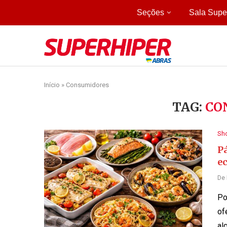
Seções
Sala Supe
Início
»
Consumidores
TAG:
CO
Sh
Pá
e
De
Po
of
al