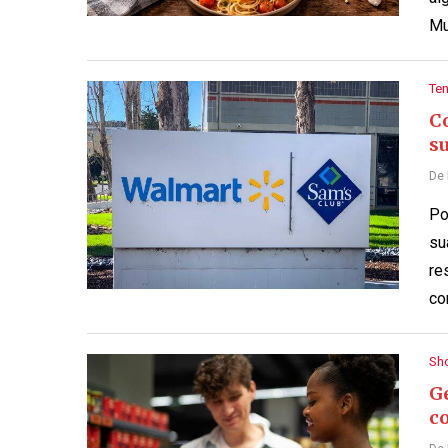
Mu
Te
C
s
De
Po
su
re
co
Sh
Ge
c