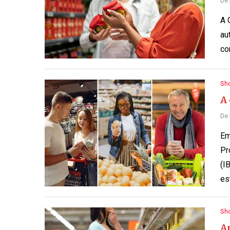
De
A 
au
co
Sh
A
De
Em
Pr
(I
es
Sh
A